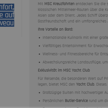
Mit
MSC Kreuzfahrten
entdecken Sie die s
fort,
klassischen Mittelmeer-Routen über die K
ce auf
Asien oder dem Orient. Jedes Schiff überz
Gastfreundschaft und ein umfangreiches A
iveau
Ihre Vorteile an Bord:
Internationale Kulinarik mit einer gr
Vielfältiges Entertainment für Erwach
Wellness- und Fitnessbereiche für En
Abwechslungsreiche Landausflüge, um
Exklusivität im MSC Yacht Club
Für Reisende, die besonderen Wert auf Pr
legen, bietet MSC den
Yacht Club
. Dieses
Großzügige Suiten mit hochwertiger A
Persönlichen
Butler-Service
rund um di