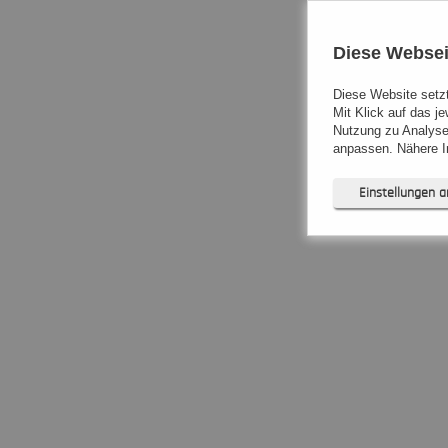
Diese Websei
Diese Website setzt
Mit Klick auf das j
Nutzung zu Analyse
anpassen. Nähere In
Einstellungen 
Notwendig (
Präferenzen
Statistiken (
Marketing (
Unspezifiziert (