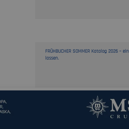
grafing.hallo-
svr
1 Tag, 20 Minuten
reiseservice.de
FRÜHBUCHER SOMMER Katalog 2026 – einfac
lassen.