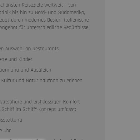
chönsten Reiseziele weltweit – von
aribik bis hin zu Nord- und Südamerika,
eugt durch modernes Design, italienische
ngebot für unterschiedliche Bedürfnisse.
oßen Auswahl an Restaurants
sene und Kinder
tspannung und Ausgleich
 Kultur und Natur hautnah zu erleben
ivatsphäre und erstklassigen Komfort
 „Schiff im Schiff“-Konzept umfasst:
usstattung
e Uhr